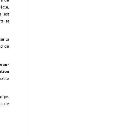
ma de
ècle,
s est
ts et
sur la
ud de
Jean-
ation
extile
logie.
 et de