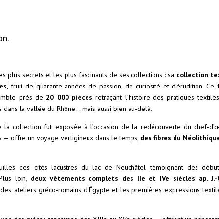
on.
es plus secrets et les plus fascinants de ses collections : sa
collection tex
ées
, fruit de quarante années de passion, de curiosité et d’érudition. Ce 
ssemble près de
20 000 pièces
retraçant l’histoire des pratiques textiles
es dans la vallée du Rhône… mais aussi bien au-delà.
e la collection fut exposée à l’occasion de la redécouverte du chef-d’
s
— offre un voyage vertigineux dans le temps,
des fibres du Néolithiqu
ouilles des cités lacustres du lac de Neuchâtel témoignent des débu
 Plus loin,
deux vêtements complets des IIe et IVe siècles ap. J.-
on des ateliers gréco-romains d’Égypte et les premières expressions textil