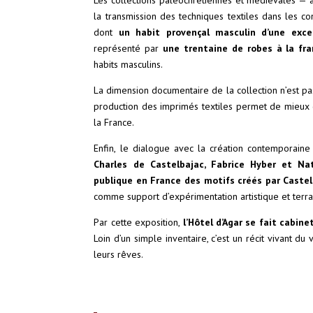
Les collections paléochrétiennes et médiévales — 
la transmission des techniques textiles dans les c
dont
un habit provençal masculin d’une exce
représenté par
une trentaine de robes à la fra
habits masculins.
La dimension documentaire de la collection n’est pa
production des imprimés textiles permet de mieux 
la France.
Enfin, le dialogue avec la création contemporaine
Charles de Castelbajac, Fabrice Hyber et Nat
publique en France des motifs créés par Castelb
comme support d’expérimentation artistique et terra
Par cette exposition,
l’Hôtel d’Agar se fait cabine
Loin d’un simple inventaire, c’est un récit vivant d
leurs rêves.