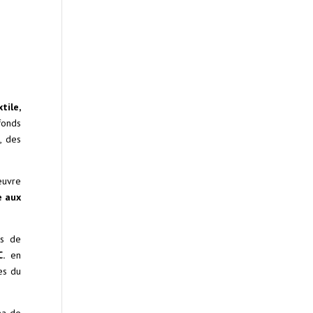
tile,
fonds
, des
œuvre
e aux
ts de
C.
en
es du